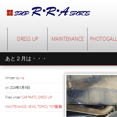
DRESS UP
MAINTENANCE
PHOTOGALL
あと２月は・・・
Written by
rra
on
2026年5月9日
Filed under
CAR PARTS
,
DRESS UP
,
MAINTENANCE
,
NEWS
,
TOPICS
,
TOP新着