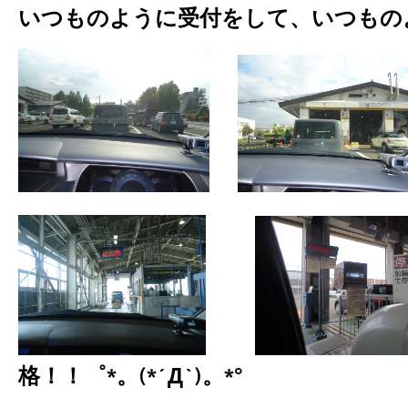
いつものように受付をして、いつもの
格！！゜*。(*´Д`)。*°