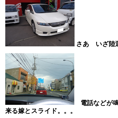
さあ いざ陸
電話などが
来る嫁とスライド。。。