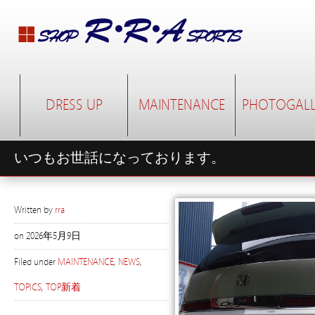
DRESS UP
MAINTENANCE
PHOTOGALL
いつもお世話になっております。
Written by
rra
on
2026年5月9日
Filed under
MAINTENANCE
,
NEWS
,
TOPICS
,
TOP新着