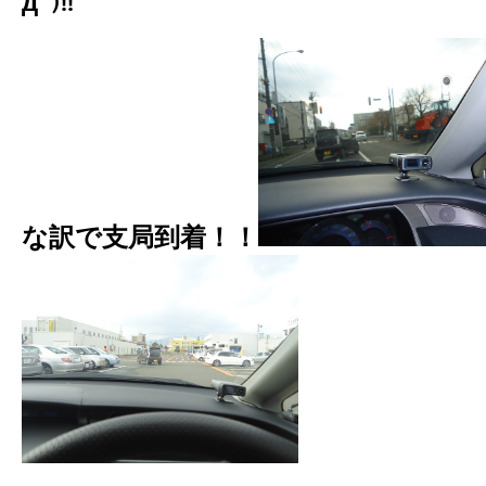
дﾟ)!!
な訳で支局到着！！