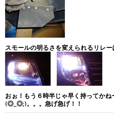
スモールの明るさを変えられるリレー
おぉ！もう６時半じゃ早く持ってかねーと
(◎_◎;)。。。急げ急げ！！