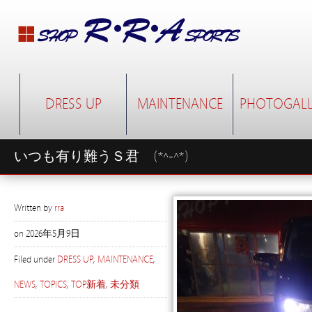
DRESS UP
MAINTENANCE
PHOTOGALL
いつも有り難うＳ君 (*^-^*)
Written by
rra
on
2026年5月9日
Filed under
DRESS UP
,
MAINTENANCE
,
NEWS
,
TOPICS
,
TOP新着
,
未分類