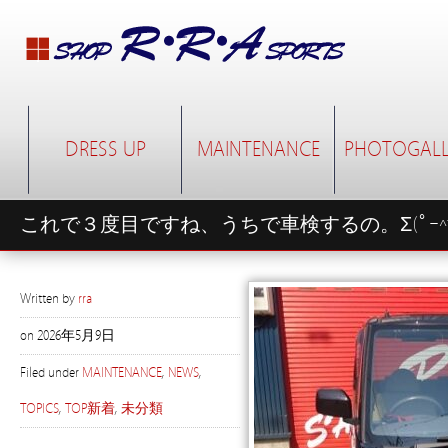
DRESS UP
MAINTENANCE
PHOTOGALL
これで３度目ですね、うちで車検するの。Σ(ﾟｰ^*
Written by
rra
on
2026年5月9日
Filed under
MAINTENANCE
,
NEWS
,
TOPICS
,
TOP新着
,
未分類