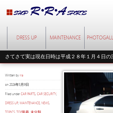
DRESS UP
MAINTENANCE
PHOTOGALL
さてさて実は現在日時は平成２８年１月４日の
Written by
rra
on
2026年5月9日
Filed under
CAR PARTS
,
CAR SECURITY
,
DRESS UP
,
MAINTENANCE
,
NEWS
,
TOPICS
,
TOP新着
,
未分類