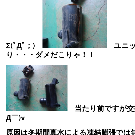
Σ(ﾟДﾟ；)
ユニッ
り・・・ダメだこりゃ！！
当たり前ですが交
Д￣)v
原因は冬期間真水による凍結膨張では