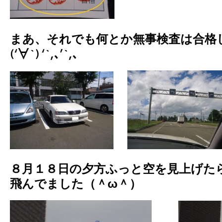
まあ、それでも何とか無事検査は合格して終了
(‘∀`) ‘`,､’`,､
８月１８日の夕方ふっと空を見上げた
飛んでました（＾ω＾）