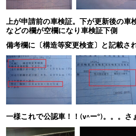
上が申請前の車検証。下が更新後の車
などの欄が空欄になり車検証下側
備考欄に〔構造等変更検査〕と記載さ
一様これで公認車！！(v^ー°)。。。