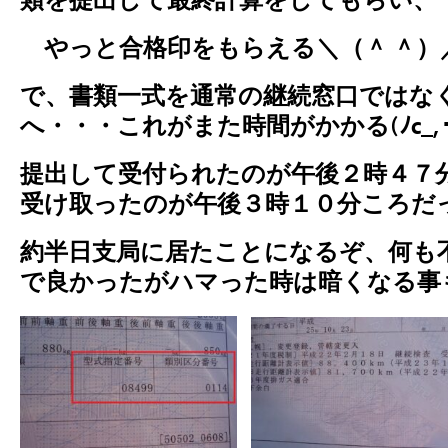
類を提出して最終計算をしてもらい、
やっと合格印をもらえる＼（＾ ＾）
で、書類一式を通常の継続窓口ではな
へ・・・これがまた時間がかかる(ﾉc_,･
提出して受付られたのが午後２時４７
受け取ったのが午後３時１０分ころだ
約半日支局に居たことになるぞ、何も
で良かったがハマった時は暗くなる事