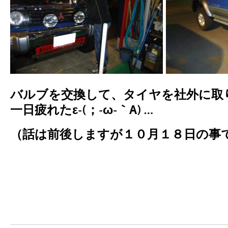
バルブを交換して、タイヤを社外に取
一日疲れたε-(；-ω-｀A) …
（話は前後しますが１０月１８日の事