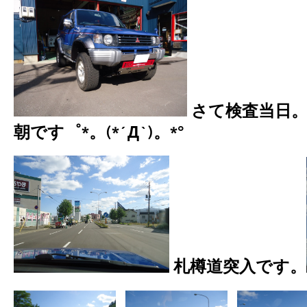
さて検査当日
朝です゜*。(*´Д`)。*°
札樽道突入です。