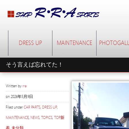
DRESS UP
MAINTENANCE
PHOTOGALL
そう言えば忘れてた！
Written by
rra
on
2026年5月9日
Filed under
CAR PARTS
,
DRESS UP
,
MAINTENANCE
,
NEWS
,
TOPICS
,
TOP新
着
,
未分類