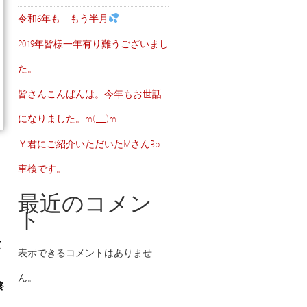
令和6年も もう半月
2019年皆様一年有り難うございまし
た。
皆さんこんばんは。今年もお世話
になりました。m(__)m
Ｙ君にご紹介いただいたMさんBb
車検です。
最近のコメン
ト
て
表示できるコメントはありませ
ん。
終