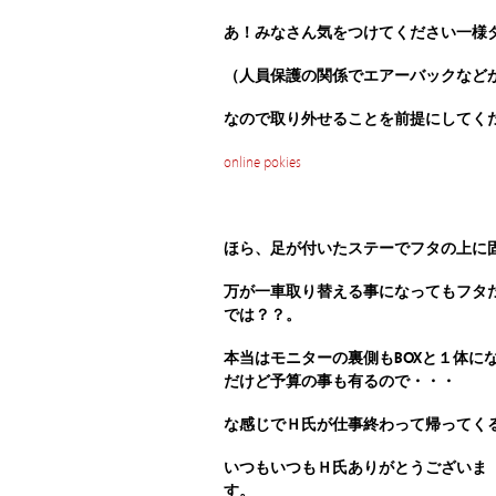
あ！みなさん気をつけてください一様
（人員保護の関係でエアーバックなど
なので取り外せることを前提にしてく
online pokies
ほら、足が付いたステーで
フタの上に
万が一車取り替える事になってもフタ
では？？。
本当はモニターの裏側もBOXと１体に
だけど予算の
事も有るので・・・
な感じでＨ氏が仕事終わって帰ってく
いつもいつもＨ氏ありがとうございま
す。