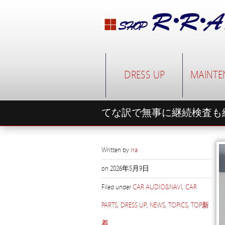
DRESS UP
MAINTE
てな訳で無事に継続検査も
Written by
rra
on
2026年5月9日
Filed under
CAR AUDIO&NAVI
,
CAR
PARTS
,
DRESS UP
,
NEWS
,
TOPICS
,
TOP新
着