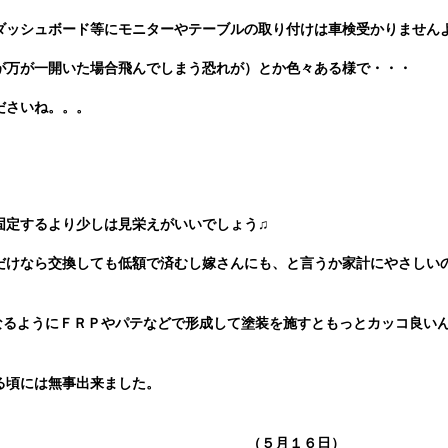
ダッシュボード等にモニターやテーブルの取り付けは車検受かりません
が万が一開いた場合飛んでしまう恐れが）とか色々ある様で・・・
ださいね。。。
固定するより少しは見栄えがいいでしょう♫
だけなら交換しても
低額で済むし嫁さんにも、と言うか家計にやさしい
なるようにＦＲＰやパテなどで形成して塗装を施すともっとカッコ良い
る頃には無事出来ました。
（５月１６日）