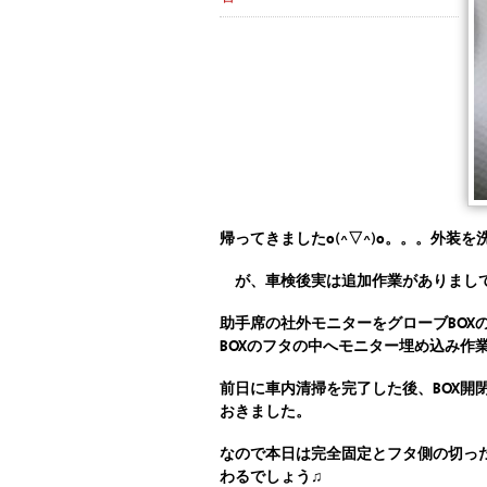
帰ってきましたo(^▽^)o。。。外装
が、車検後実は追加作業がありまし
助手席の社外モニターをグローブBOX
BOXのフタの中へモニター埋め込み
作
前日に車内清掃を完了した後、BOX開
おきました。
なので本日は完全固定とフタ側の切っ
わるでしょう♫