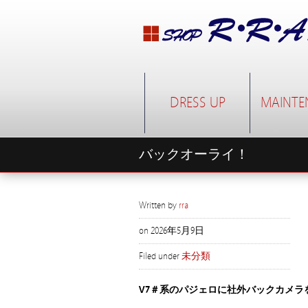
DRESS UP
MAINTE
バックオーライ！
Written by
rra
on
2026年5月9日
Filed under
未分類
V7＃系のパジェロに社外バックカメラ