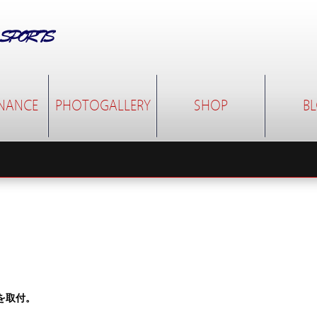
NANCE
PHOTOGALLERY
SHOP
B
を取付。