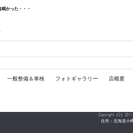
は眠かった・・・
・
一般整備＆車検
フォトギャラリー
店概要
Copyright（C）2011 SHO
住所：北海道小樽市奥