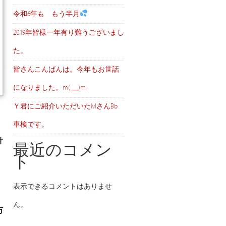
令和6年も もう半月
2019年皆様一年有り難うございまし
た。
皆さんこんばんは。今年もお世話
になりました。m(__)m
Ｙ君にご紹介いただいたMさんBb
車検です。
叶
最近のコメン
ト
表示できるコメントはありませ
ん。
万