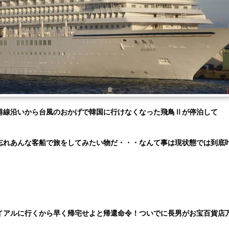
港線沿いから台風のおかげで韓国に行けなくなった飛鳥Ⅱが停泊して
忘れあんな客船で旅をしてみたい物だ・・・なんて事は現状態では到底
イアルに行くから早く帰宅せよと帰還命令！ついでに長男がお宝百貨店