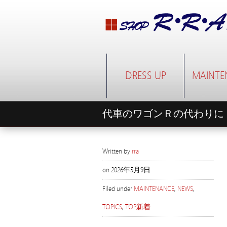
DRESS UP
MAINTE
代車のワゴンＲの代わりに
Written by
rra
on
2026年5月9日
Filed under
MAINTENANCE
,
NEWS
,
TOPICS
,
TOP新着