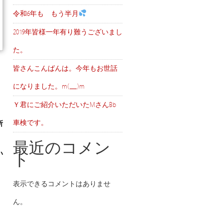
令和6年も もう半月
2019年皆様一年有り難うございまし
た。
皆さんこんばんは。今年もお世話
になりました。m(__)m
Ｙ君にご紹介いただいたMさんBb
車検です。
所
最近のコメン
い
ト
表示できるコメントはありませ
ん。