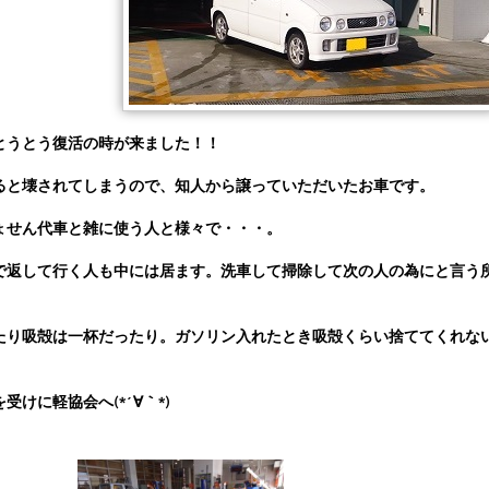
とうとう復活の時が来ました！！
ると壊されてしまうので、知人から譲っていただいたお車です。
ょせん代車と雑に使う人と様々で・・・。
で返して行く人も中には居ます。洗車して掃除して次の人の為にと言う
たり吸殻は一杯だったり。ガソリン入れたとき吸殻くらい捨ててくれな
けに軽協会へ(*´∀｀*)