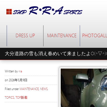
DRESS UP
MAINTENANCE
PHOTOGALL
大分道路の雪も消え春めいて来ましたよO(^▽^)
Written by
rra
on
2026年5月9日
Filed under
MAINTENANCE
,
NEWS
,
TOPICS
,
TOP新着