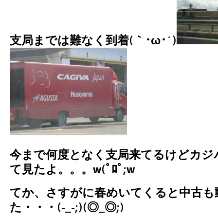
支局までは難なく到着(｀･ω･´)
今まで何度となく支局来てるけどカジ
て見たよ。。。w(ﾟﾛﾟ;w
てか、さすがに春めいてくると中古も
た・・・(-_-;)(◎_◎;)