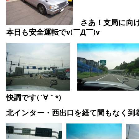
さあ！支局に向
本日も安全運転でv(￣Д￣)v
快調です(´∀｀*)
北インター・西出口を経て間もなく到