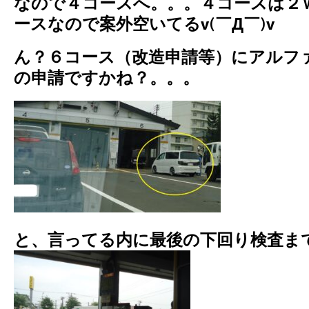
なので４コースへ。。。４コースは２
ースなので案外空いてるv(￣Д￣)v
ん？６コース（改造申請等）にアルフ
の申請ですかね？。。。
と、言ってる内に最後の下回り検査ま