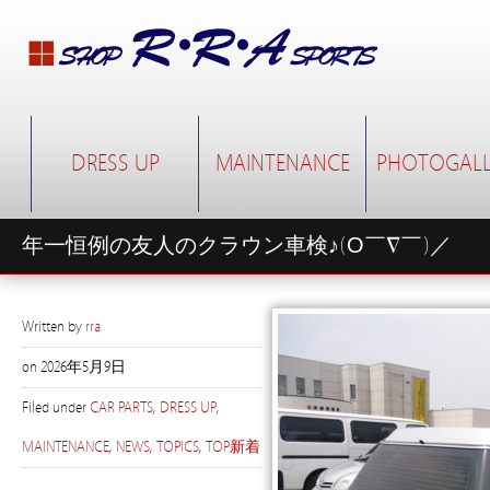
DRESS UP
MAINTENANCE
PHOTOGALL
年一恒例の友人のクラウン車検♪(О￣∇￣)／
Written by
rra
on
2026年5月9日
Filed under
CAR PARTS
,
DRESS UP
,
MAINTENANCE
,
NEWS
,
TOPICS
,
TOP新着