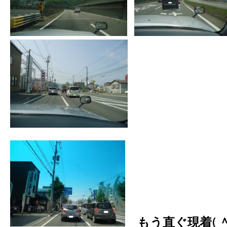
もう直ぐ現着( 