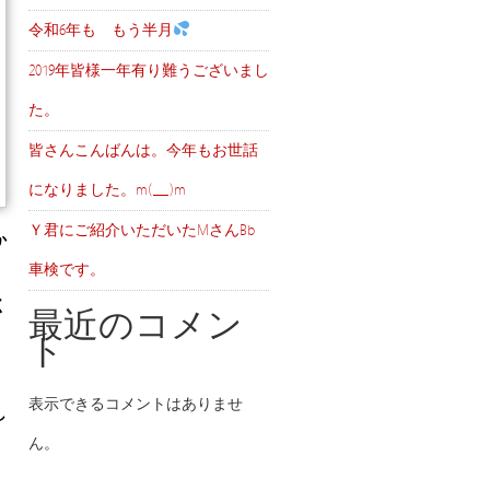
令和6年も もう半月
2019年皆様一年有り難うございまし
た。
皆さんこんばんは。今年もお世話
になりました。m(__)m
Ｙ君にご紹介いただいたMさんBb
か
車検です。
く
最近のコメン
ト
表示できるコメントはありませ
し
ん。