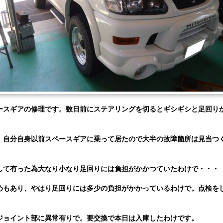
ースギアの修理です。数日前にステアリングを切るとギシギシと足回り
。自分自身以前スペースギアに乗って居たので大半の故障箇所は見当つ
して有った為大なり小なり足回りには負担がかかつていたわけで・・・
めもあり、やはり足回りには多少の負担がかかっているわけで。点検を
ジョイント部に異常有りで。要交換で本日は入庫したわけです。