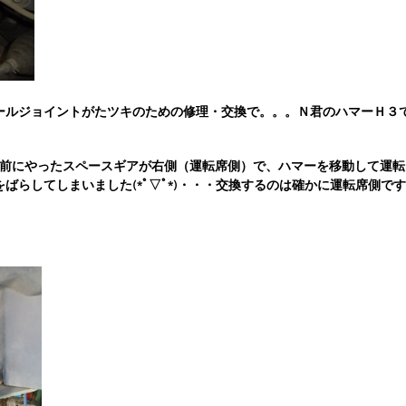
ールジョイントがたツキのための修理・交換で。。。Ｎ君のハマーＨ３
;)午前にやったスペースギアが右側（運転席側）で、ハマーを移動して運転
ばらしてしまいました(*ﾟ▽ﾟ*)・・・交換するのは確かに運転席側です