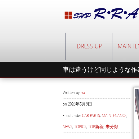
DRESS UP
MAINTE
車は違うけど同じような作
Written by
rra
on
2026年5月9日
Filed under
CAR PARTS
,
MAINTENANCE
,
NEWS
,
TOPICS
,
TOP新着
,
未分類