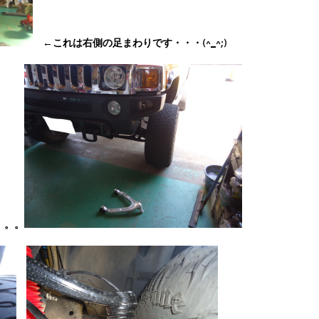
←これは右側の足まわりです・・・(^_^;)
。。。