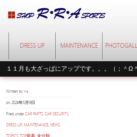
DRESS UP
MAINTENANCE
PHOTOGALL
１１月も大ざっぱにアップです。。。（；＾Ω
Written by
rra
on
2026年5月9日
Filed under
CAR PARTS
,
CAR SECURITY
,
DRESS UP
,
MAINTENANCE
,
NEWS
,
TOPICS
,
TOP新着
,
未分類