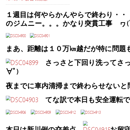
１週目は何やらかんやらで終わり・・
のジムニー。。。かなり突貫工事 ヮ(ﾟ
まあ、距離は１０万㎞越だが特に問題
さっさと下回り洗ってさっ
∀ﾟ)
夜までに車内清掃まで終わらせない
てな訳で本日も安全運転
本日は新川例の交差点、
お留