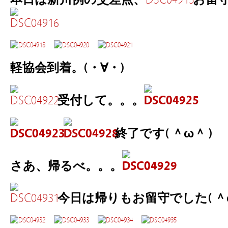
軽協会到着。(・∀・)
受付して。。。
終了です( ＾ω＾ )
さあ、帰るべ。。。
今日は帰りもお留守でした( ＾