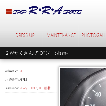
DRESS UP
MAINTENANCE
PHOTOGALL
２がたくさん(ﾉﾟΟﾟ)ﾉ ｵｵｫｫｫ-
Written by
rra
on
2026年5月9日
Filed under
NEWS
,
TOPICS
,
TOP新着