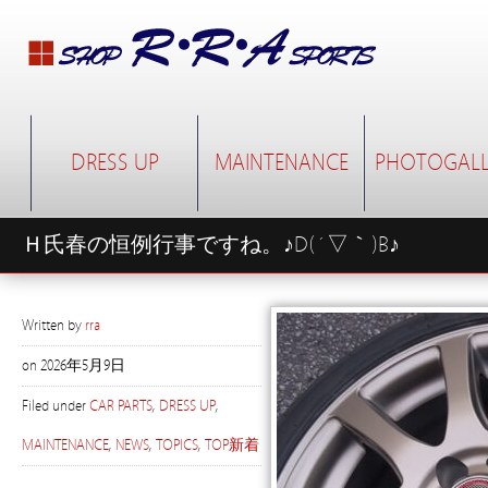
DRESS UP
MAINTENANCE
PHOTOGALL
Ｈ氏春の恒例行事ですね。♪D(´▽｀)B♪
Written by
rra
on
2026年5月9日
Filed under
CAR PARTS
,
DRESS UP
,
MAINTENANCE
,
NEWS
,
TOPICS
,
TOP新着