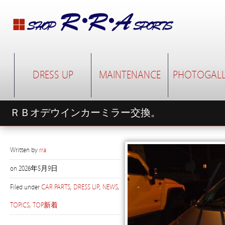
DRESS UP
MAINTENANCE
PHOTOGALL
ＲＢオデウインカーミラー交換。
Written by
rra
on
2026年5月9日
Filed under
CAR PARTS
,
DRESS UP
,
NEWS
,
TOPICS
,
TOP新着