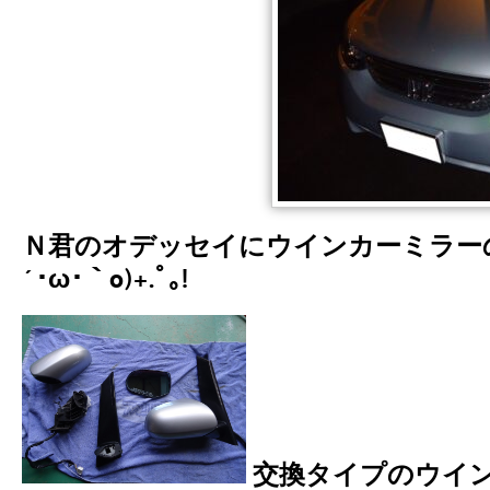
Ｎ君のオデッセイにウインカーミラーの取
´･ω･｀o)+.ﾟ｡!
交換タイプのウイ