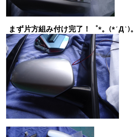
まず片方組み付け完了！゜*。(*´Д`)。