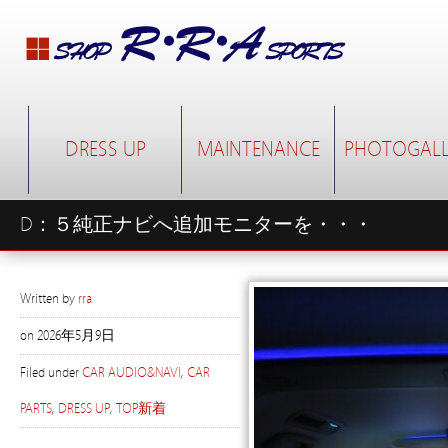
DRESS UP
MAINTENANCE
PHOTOGALL
D：５純正ナビへ追加モニターを・・・
Written by
rra
on
2026年5月9日
Filed under
CAR AUDIO&NAVI
,
CAR
PARTS
,
DRESS UP
,
TOP新着